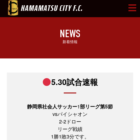
NEWS
新着情報
5.30試合速報
静岡県社会人サッカー
1
部リーグ第5節
vsパイシャオン
2-2ドロー
リーグ戦績
1勝1敗3分です。