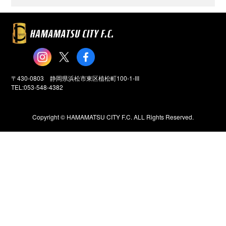
〒430-0803 静岡県浜松市東区植松町100-1-III
TEL:053-548-4382
Copyright ©️ HAMAMATSU CITY F.C. ALL Rights Reserved.