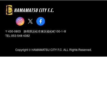
〒430-0803 静岡県浜松市東区植松町100-1-III
TEL:053-548-4382
Copyright ©️ HAMAMATSU CITY F.C. ALL Rights Reserved.