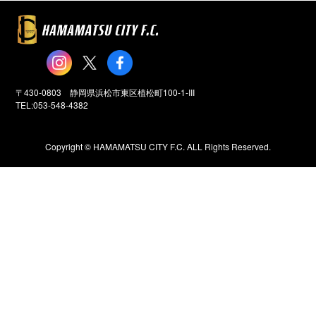
〒430-0803 静岡県浜松市東区植松町100-1-III
TEL:053-548-4382
Copyright ©️ HAMAMATSU CITY F.C. ALL Rights Reserved.