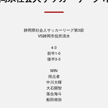
静岡県社会人サッカーリーグ第3節
VS静岡市役所清水
4-3
前半1-0
後半3-3
WIN
得点者
中川大暉
大石開智
落合海斗
船田侑弥