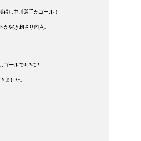
獲得し中川選手がゴール！
トが突き刺さり同点。
！
ゴールで4-2に！
できました。